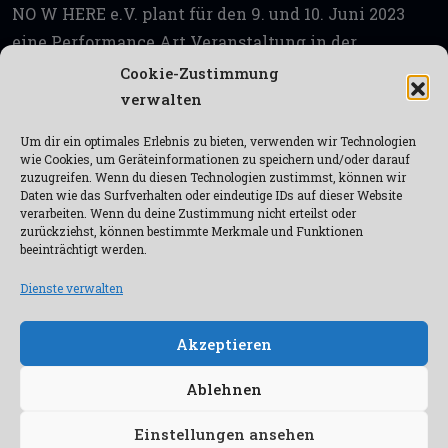
NO W HERE e.V. plant für den 9. und 10. Juni 2023
eine Performance Art Veranstaltung in der
Innenstadt von Goslar. Dies geschieht in
Cookie-Zustimmung
Zusammenarbeit mit dem Mach Mit! Haus Goslar.
verwalten
Zur Veranstaltung haben wir 8 internationale
Um dir ein optimales Erlebnis zu bieten, verwenden wir Technologien
Künstler*innen aus Australien, Thailand, Ungarn
wie Cookies, um Geräteinformationen zu speichern und/oder darauf
zuzugreifen. Wenn du diesen Technologien zustimmst, können wir
und Deutschland eingeladen. Am 9. Juni wird es […]
Daten wie das Surfverhalten oder eindeutige IDs auf dieser Website
verarbeiten. Wenn du deine Zustimmung nicht erteilst oder
Contemporary Art
,
Event
,
Festival
,
Goslar
,
Kunst
,
zurückziehst, können bestimmte Merkmale und Funktionen
Performance Art
beeinträchtigt werden.
Dienste verwalten
Akzeptieren
F
I
a
n
Ablehnen
c
s
e
t
b
a
Copyright ©2026
NO W HERE e.V.
:
Verein zu Förderung von
Einstellungen ansehen
o
g