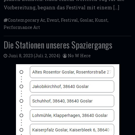
Vorbereitung, begann das Festival mit einem […]
Contemporary Ar
,
Event
,
Festival
,
Goslar
,
Kunst
,
Performance Art
Die Stationen unseres Spaziergangs
Juni 8, 2023
(Juli 2, 2024)
No W Here