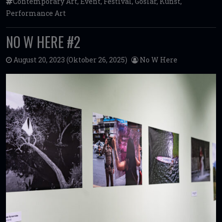
Contemporary Art
,
Event
,
Festival
,
Goslar
,
Kunst
,
Performance Art
NO W HERE #2
August 20, 2023
(Oktober 26, 2025)
No W Here