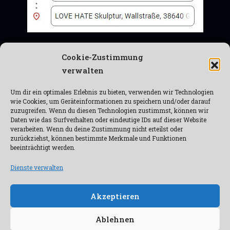
Der Beginn ist am Samstag um 13:00 Uhr am Alten
Cookie-Zustimmung
Rosentor. Wir freuen uns! Nähere Informationen
verwalten
finden Sie unter dem Post „Unser Poster ist fertig“
Um dir ein optimales Erlebnis zu bieten, verwenden wir Technologien
Contemporary Art
,
Event
,
Festival
,
Goslar
,
Kunst
,
wie Cookies, um Geräteinformationen zu speichern und/oder darauf
Performance Art
zuzugreifen. Wenn du diesen Technologien zustimmst, können wir
Daten wie das Surfverhalten oder eindeutige IDs auf dieser Website
verarbeiten. Wenn du deine Zustimmung nicht erteilst oder
Posts navigation
zurückziehst, können bestimmte Merkmale und Funktionen
1
2
❯
beeinträchtigt werden.
Dienste verwalten
Akzeptieren
F
I
a
n
Ablehnen
c
s