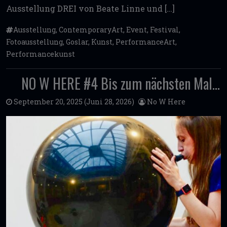
Ausstellung DREI von Beate Linne und […]
Ausstellung
,
ContemporaryArt
,
Event
,
Festival
,
Fotoausstellung
,
Goslar
,
Kunst
,
PerformanceArt
,
Performancekunst
NO W HERE #4 Bis zum nächsten Mal…
September 20, 2025
(Juni 28, 2026)
No W Here